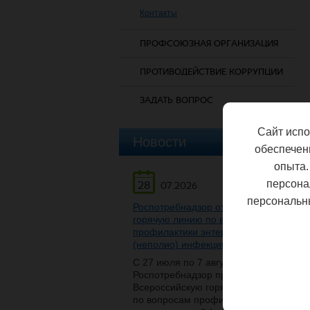
Контакты
ПРОФСОЮЗНАЯ ОРГАНИЗАЦИЯ
ПРОТИВОДЕЙСТВИЕ КОРРУПЦИИ
ЗАДАТЬ ВОПРОС
Сайт испо
Новости
обеспечен
опыта.
персона
28
07.2026
персональн
Роспотребнадзор открывает
горячую линию по вопросам
профилактики энтеровирусной
(неполио) инфекции
С 27 июля по 7 августа
Роспотребнадзор проведет
Всероссийскую горячую линию
по вопросам профилактики