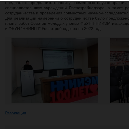
предлагают продолжить практику совместных научно-практич
специалистов двух учреждений Роспотребнадзора, а также р
сотрудничества и проведения совместных научно-исследовател
Для реализации намерений о сотрудничестве было предложено
планы работ Советов молодых ученых ФБУН ННИИЭМ им.акаде
и ФБУН "ННИИГП" Роспотребнадзора на 2022 год.
Резолюция