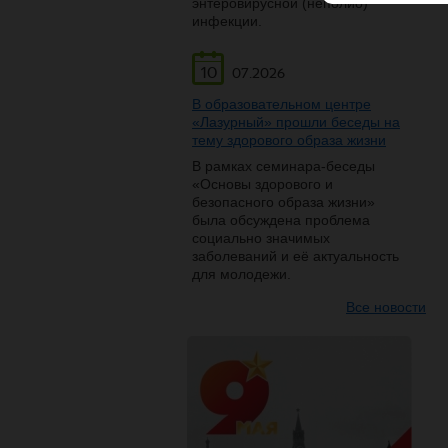
энтеровирусной (неполио)
инфекции.
10
07.2026
В образовательном центре
«Лазурный» прошли беседы на
тему здорового образа жизни
В рамках семинара-беседы
«Основы здорового и
безопасного образа жизни»
была обсуждена проблема
социально значимых
заболеваний и её актуальность
для молодежи.
Все новости