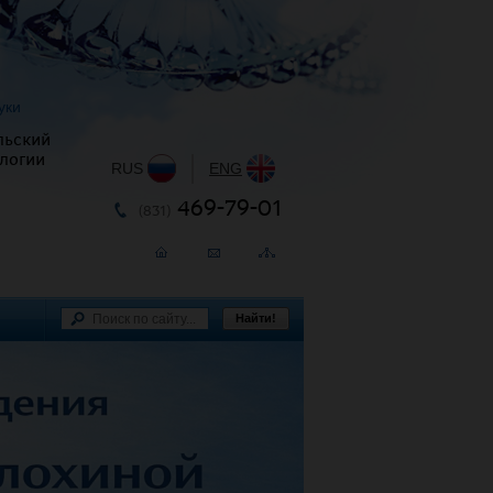
уки
льский
логии
RUS
|
ENG
469-79-01
(831)
Найти!