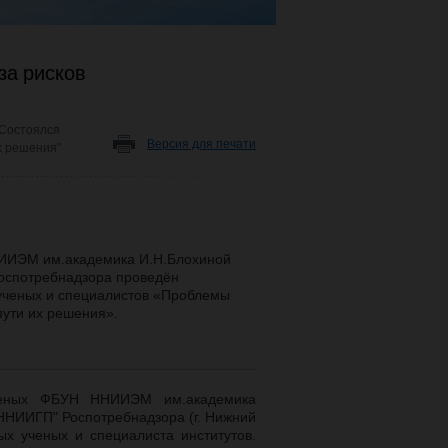
за рисков
Состоялся
Версия для печати
х решения"
НИИЭМ им.академика И.Н.Блохиной
оспотребнадзора проведён
ученых и специалистов «Проблемы
пути их решения».
ченых ФБУН ННИИЭМ им.академика
"ННИИГП" Роспотребнадзора (г. Нижний
х ученых и специалиста институтов.