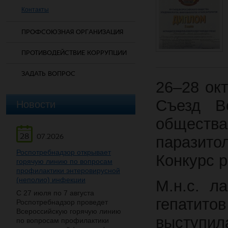
Контакты
ПРОФСОЮЗНАЯ ОРГАНИЗАЦИЯ
ПРОТИВОДЕЙСТВИЕ КОРРУПЦИИ
ЗАДАТЬ ВОПРОС
26–28 ок
Съезд Вс
Новости
общества
28
07.2026
паразито
Роспотребнадзор открывает
Конкурс 
горячую линию по вопросам
профилактики энтеровирусной
(неполио) инфекции
М.н.с. л
С 27 июля по 7 августа
гепатит
Роспотребнадзор проведет
Всероссийскую горячую линию
выступ
по вопросам профилактики